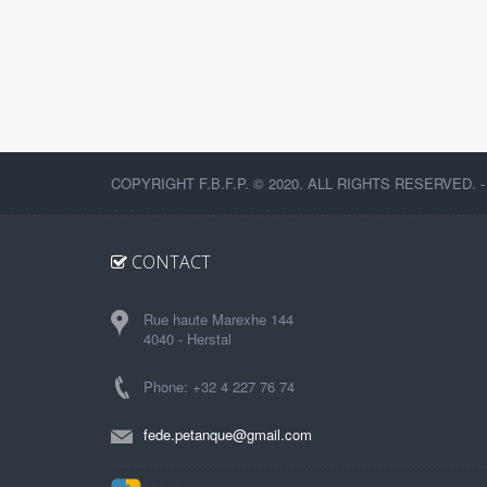
COPYRIGHT F.B.F.P. © 2020. ALL RIGHTS RESERVED. 
CONTACT
Rue haute Marexhe 144
4040 - Herstal
Phone: +32 4 227 76 74
fede.petanque@gmail.com