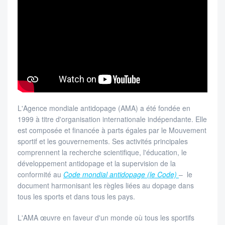
L'Agence mondiale antidopage (AMA) a été fondée en
1999 à titre d'organisation internationale indépendante. Elle
est composée et financée à parts égales par le Mouvement
sportif et les gouvernements. Ses activités principales
comprennent la recherche scientifique, l'éducation, le
développement antidopage et la supervision de la
conformité au
Code mondial antidopage (le Code)
– le
document harmonisant les règles liées au dopage dans
tous les sports et dans tous les pays.
L'AMA œuvre en faveur d'un monde où tous les sportifs