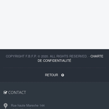
COPYRIGHT F.B.F.P. © 2020. ALL RIGHTS RESERVED. -
CHARTE
DE CONFIDENTIALITÉ
RETOUR
CONTACT
Rue haute Marexhe 144